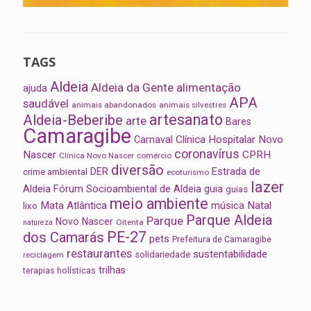
TAGS
Aldeia
Aldeia da Gente
alimentação
ajuda
APA
saudável
animais abandonados
animais silvestres
artesanato
Aldeia-Beberibe
arte
Bares
Camaragibe
Clínica Hospitalar Novo
Carnaval
coronavírus
Nascer
CPRH
Clínica Novo Nascer
comércio
diversão
Estrada de
DER
crime ambiental
ecoturismo
lazer
Aldeia
Fórum Socioambiental de Aldeia
guia
guias
meio ambiente
Mata Atlântica
música
Natal
lixo
Parque Aldeia
Parque
Novo Nascer
Oitenta
natureza
PE-27
dos Camarás
pets
Prefeitura de Camaragibe
restaurantes
sustentabilidade
solidariedade
reciclagem
trilhas
terapias holísticas