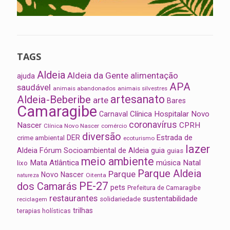
TAGS
Aldeia
Aldeia da Gente
alimentação
ajuda
APA
saudável
animais abandonados
animais silvestres
artesanato
Aldeia-Beberibe
arte
Bares
Camaragibe
Clínica Hospitalar Novo
Carnaval
coronavírus
Nascer
CPRH
Clínica Novo Nascer
comércio
diversão
Estrada de
DER
crime ambiental
ecoturismo
lazer
Aldeia
Fórum Socioambiental de Aldeia
guia
guias
meio ambiente
Mata Atlântica
música
Natal
lixo
Parque Aldeia
Parque
Novo Nascer
Oitenta
natureza
PE-27
dos Camarás
pets
Prefeitura de Camaragibe
restaurantes
sustentabilidade
solidariedade
reciclagem
trilhas
terapias holísticas