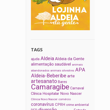
TAGS
Aldeia
Aldeia da Gente
ajuda
alimentação saudável
animais
APA
abandonados
animais silvestres
Aldeia-Beberibe
arte
artesanato
Bares
Camaragibe
Carnaval
Clínica Hospitalar Novo Nascer
Clínica Novo Nascer
comércio
coronavírus
CPRH
crime ambiental
diversão