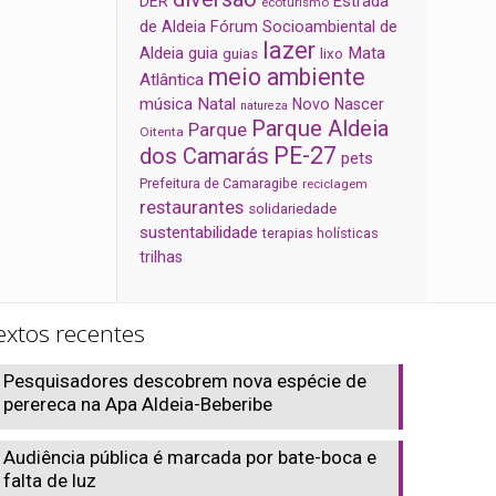
Estrada
DER
ecoturismo
de Aldeia
Fórum Socioambiental de
lazer
Aldeia
Mata
guia
guias
lixo
meio ambiente
Atlântica
música
Natal
Novo Nascer
natureza
Parque Aldeia
Parque
Oitenta
PE-27
dos Camarás
pets
Prefeitura de Camaragibe
reciclagem
restaurantes
solidariedade
sustentabilidade
terapias holísticas
trilhas
extos recentes
Pesquisadores descobrem nova espécie de
perereca na Apa Aldeia-Beberibe
Audiência pública é marcada por bate-boca e
falta de luz