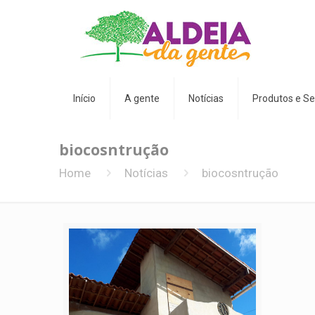
Início
A gente
Notícias
Produtos e Se
biocosntrução
Home
Notícias
biocosntrução