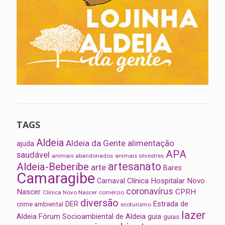
TAGS
Aldeia
Aldeia da Gente
alimentação
ajuda
APA
saudável
animais abandonados
animais silvestres
artesanato
Aldeia-Beberibe
arte
Bares
Camaragibe
Clínica Hospitalar Novo
Carnaval
coronavírus
Nascer
CPRH
Clínica Novo Nascer
comércio
diversão
Estrada de
DER
crime ambiental
ecoturismo
lazer
Aldeia
Fórum Socioambiental de Aldeia
guia
guias