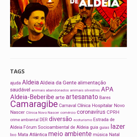
TAGS
Aldeia
Aldeia da Gente
alimentação
ajuda
APA
saudável
animais abandonados
animais silvestres
artesanato
Aldeia-Beberibe
arte
Bares
Camaragibe
Clínica Hospitalar Novo
Carnaval
coronavírus
Nascer
CPRH
Clínica Novo Nascer
comércio
diversão
Estrada de
DER
crime ambiental
ecoturismo
lazer
Aldeia
Fórum Socioambiental de Aldeia
guia
guias
meio ambiente
Mata Atlântica
música
Natal
lixo