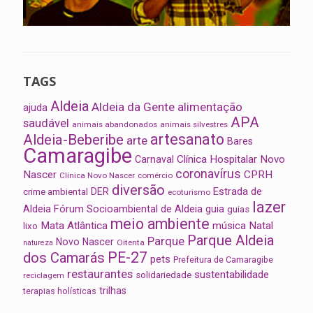
TAGS
Aldeia
Aldeia da Gente
alimentação
ajuda
APA
saudável
animais abandonados
animais silvestres
artesanato
Aldeia-Beberibe
arte
Bares
Camaragibe
Clínica Hospitalar Novo
Carnaval
coronavírus
Nascer
CPRH
Clínica Novo Nascer
comércio
diversão
Estrada de
DER
crime ambiental
ecoturismo
lazer
Aldeia
Fórum Socioambiental de Aldeia
guia
guias
meio ambiente
Mata Atlântica
música
Natal
lixo
Parque Aldeia
Parque
Novo Nascer
Oitenta
natureza
PE-27
dos Camarás
pets
Prefeitura de Camaragibe
restaurantes
sustentabilidade
solidariedade
reciclagem
trilhas
terapias holísticas