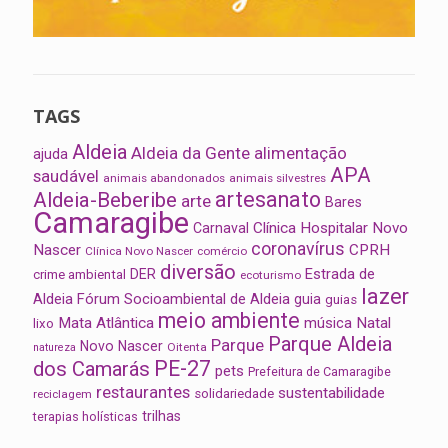
TAGS
Aldeia
Aldeia da Gente
alimentação
ajuda
APA
saudável
animais abandonados
animais silvestres
artesanato
Aldeia-Beberibe
arte
Bares
Camaragibe
Clínica Hospitalar Novo
Carnaval
coronavírus
Nascer
CPRH
Clínica Novo Nascer
comércio
diversão
Estrada de
DER
crime ambiental
ecoturismo
lazer
Aldeia
Fórum Socioambiental de Aldeia
guia
guias
meio ambiente
Mata Atlântica
música
Natal
lixo
Parque Aldeia
Parque
Novo Nascer
Oitenta
natureza
PE-27
dos Camarás
pets
Prefeitura de Camaragibe
restaurantes
sustentabilidade
solidariedade
reciclagem
trilhas
terapias holísticas