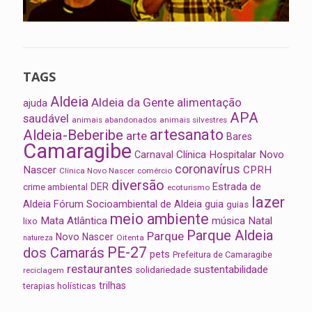
TAGS
Aldeia
Aldeia da Gente
alimentação
ajuda
APA
saudável
animais abandonados
animais silvestres
artesanato
Aldeia-Beberibe
arte
Bares
Camaragibe
Clínica Hospitalar Novo
Carnaval
coronavírus
Nascer
CPRH
Clínica Novo Nascer
comércio
diversão
Estrada de
DER
crime ambiental
ecoturismo
lazer
Aldeia
Fórum Socioambiental de Aldeia
guia
guias
meio ambiente
Mata Atlântica
música
Natal
lixo
Parque Aldeia
Parque
Novo Nascer
Oitenta
natureza
PE-27
dos Camarás
pets
Prefeitura de Camaragibe
restaurantes
sustentabilidade
solidariedade
reciclagem
trilhas
terapias holísticas