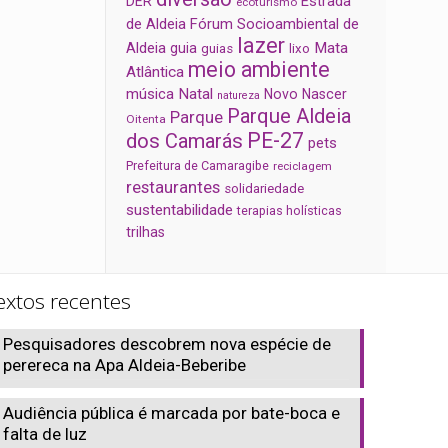
Estrada
DER
ecoturismo
de Aldeia
Fórum Socioambiental de
lazer
Aldeia
Mata
guia
guias
lixo
meio ambiente
Atlântica
música
Natal
Novo Nascer
natureza
Parque Aldeia
Parque
Oitenta
PE-27
dos Camarás
pets
Prefeitura de Camaragibe
reciclagem
restaurantes
solidariedade
sustentabilidade
terapias holísticas
trilhas
extos recentes
Pesquisadores descobrem nova espécie de
perereca na Apa Aldeia-Beberibe
Audiência pública é marcada por bate-boca e
falta de luz