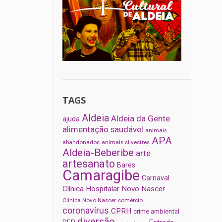
TAGS
Aldeia
Aldeia da Gente
ajuda
alimentação saudável
animais
APA
abandonados
animais silvestres
Aldeia-Beberibe
arte
artesanato
Bares
Camaragibe
Carnaval
Clínica Hospitalar Novo Nascer
Clínica Novo Nascer
comércio
coronavírus
CPRH
crime ambiental
diversão