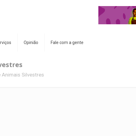
rviços
Opinião
Fale com a gente
vestres
 Animais Silvestres