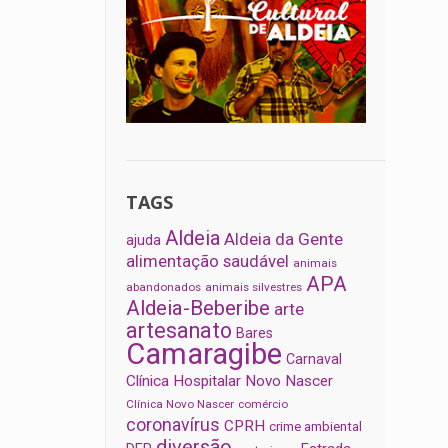
TAGS
Aldeia
Aldeia da Gente
ajuda
alimentação saudável
animais
APA
abandonados
animais silvestres
Aldeia-Beberibe
arte
artesanato
Bares
Camaragibe
Carnaval
Clínica Hospitalar Novo Nascer
Clínica Novo Nascer
comércio
coronavírus
CPRH
crime ambiental
diversão