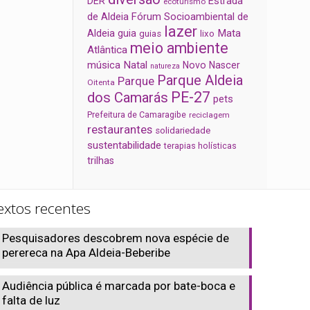
Estrada
DER
ecoturismo
de Aldeia
Fórum Socioambiental de
lazer
Aldeia
Mata
guia
guias
lixo
meio ambiente
Atlântica
música
Natal
Novo Nascer
natureza
Parque Aldeia
Parque
Oitenta
PE-27
dos Camarás
pets
Prefeitura de Camaragibe
reciclagem
restaurantes
solidariedade
sustentabilidade
terapias holísticas
trilhas
extos recentes
Pesquisadores descobrem nova espécie de
perereca na Apa Aldeia-Beberibe
Audiência pública é marcada por bate-boca e
falta de luz