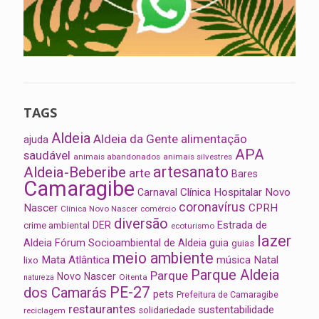
TAGS
Aldeia
Aldeia da Gente
alimentação
ajuda
APA
saudável
animais abandonados
animais silvestres
artesanato
Aldeia-Beberibe
arte
Bares
Camaragibe
Clínica Hospitalar Novo
Carnaval
coronavírus
Nascer
CPRH
Clínica Novo Nascer
comércio
diversão
Estrada de
DER
crime ambiental
ecoturismo
lazer
Aldeia
Fórum Socioambiental de Aldeia
guia
guias
meio ambiente
Mata Atlântica
música
Natal
lixo
Parque Aldeia
Parque
Novo Nascer
Oitenta
natureza
PE-27
dos Camarás
pets
Prefeitura de Camaragibe
restaurantes
sustentabilidade
solidariedade
reciclagem