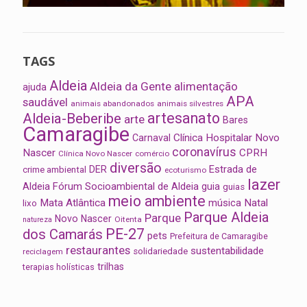
TAGS
Aldeia
Aldeia da Gente
alimentação
ajuda
APA
saudável
animais abandonados
animais silvestres
artesanato
Aldeia-Beberibe
arte
Bares
Camaragibe
Clínica Hospitalar Novo
Carnaval
coronavírus
Nascer
CPRH
Clínica Novo Nascer
comércio
diversão
Estrada de
DER
crime ambiental
ecoturismo
lazer
Aldeia
Fórum Socioambiental de Aldeia
guia
guias
meio ambiente
Mata Atlântica
música
Natal
lixo
Parque Aldeia
Parque
Novo Nascer
Oitenta
natureza
PE-27
dos Camarás
pets
Prefeitura de Camaragibe
restaurantes
sustentabilidade
solidariedade
reciclagem
trilhas
terapias holísticas