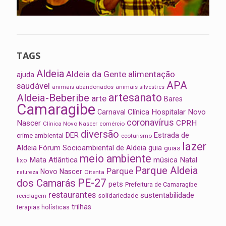
TAGS
Aldeia
Aldeia da Gente
alimentação
ajuda
APA
saudável
animais abandonados
animais silvestres
artesanato
Aldeia-Beberibe
arte
Bares
Camaragibe
Clínica Hospitalar Novo
Carnaval
coronavírus
Nascer
CPRH
Clínica Novo Nascer
comércio
diversão
Estrada de
DER
crime ambiental
ecoturismo
lazer
Aldeia
Fórum Socioambiental de Aldeia
guia
guias
meio ambiente
Mata Atlântica
música
Natal
lixo
Parque Aldeia
Parque
Novo Nascer
Oitenta
natureza
PE-27
dos Camarás
pets
Prefeitura de Camaragibe
restaurantes
sustentabilidade
solidariedade
reciclagem
trilhas
terapias holísticas