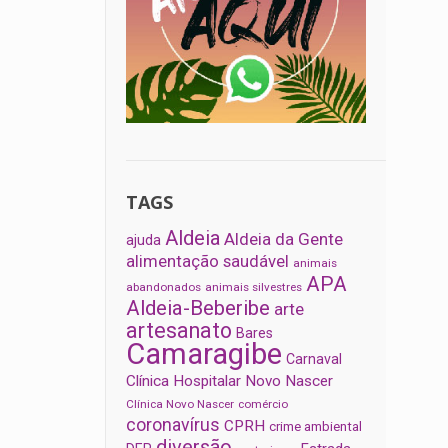
TAGS
Aldeia
Aldeia da Gente
ajuda
alimentação saudável
animais
APA
abandonados
animais silvestres
Aldeia-Beberibe
arte
artesanato
Bares
Camaragibe
Carnaval
Clínica Hospitalar Novo Nascer
Clínica Novo Nascer
comércio
coronavírus
CPRH
crime ambiental
diversão