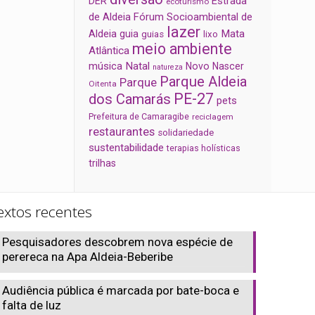
Estrada
DER
ecoturismo
de Aldeia
Fórum Socioambiental de
lazer
Aldeia
Mata
guia
guias
lixo
meio ambiente
Atlântica
música
Natal
Novo Nascer
natureza
Parque Aldeia
Parque
Oitenta
PE-27
dos Camarás
pets
Prefeitura de Camaragibe
reciclagem
restaurantes
solidariedade
sustentabilidade
terapias holísticas
trilhas
extos recentes
Pesquisadores descobrem nova espécie de
perereca na Apa Aldeia-Beberibe
Audiência pública é marcada por bate-boca e
falta de luz