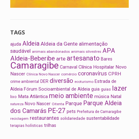
TAGS
Aldeia
Aldeia da Gente
alimentação
ajuda
APA
saudável
animais abandonados
animais silvestres
artesanato
Aldeia-Beberibe
arte
Bares
Camaragibe
Clínica Hospitalar Novo
Carnaval
coronavírus
Nascer
CPRH
Clínica Novo Nascer
comércio
diversão
Estrada de
DER
crime ambiental
ecoturismo
lazer
Aldeia
Fórum Socioambiental de Aldeia
guia
guias
meio ambiente
Mata Atlântica
música
Natal
lixo
Parque Aldeia
Parque
Novo Nascer
Oitenta
natureza
PE-27
dos Camarás
pets
Prefeitura de Camaragibe
restaurantes
sustentabilidade
solidariedade
reciclagem
trilhas
terapias holísticas