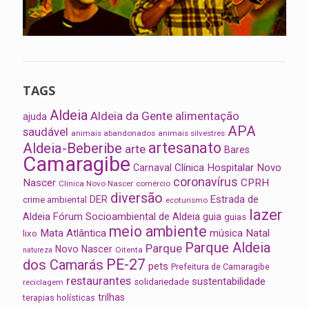
TAGS
Aldeia
Aldeia da Gente
alimentação
ajuda
APA
saudável
animais abandonados
animais silvestres
artesanato
Aldeia-Beberibe
arte
Bares
Camaragibe
Clínica Hospitalar Novo
Carnaval
coronavírus
Nascer
CPRH
Clínica Novo Nascer
comércio
diversão
Estrada de
DER
crime ambiental
ecoturismo
lazer
Aldeia
Fórum Socioambiental de Aldeia
guia
guias
meio ambiente
Mata Atlântica
música
Natal
lixo
Parque Aldeia
Parque
Novo Nascer
Oitenta
natureza
PE-27
dos Camarás
pets
Prefeitura de Camaragibe
restaurantes
sustentabilidade
solidariedade
reciclagem
trilhas
terapias holísticas