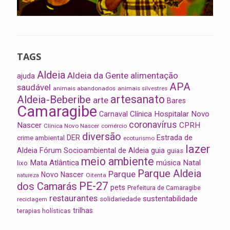
TAGS
Aldeia
Aldeia da Gente
alimentação
ajuda
APA
saudável
animais abandonados
animais silvestres
artesanato
Aldeia-Beberibe
arte
Bares
Camaragibe
Clínica Hospitalar Novo
Carnaval
coronavírus
Nascer
CPRH
Clínica Novo Nascer
comércio
diversão
Estrada de
DER
crime ambiental
ecoturismo
lazer
Aldeia
Fórum Socioambiental de Aldeia
guia
guias
meio ambiente
Mata Atlântica
música
Natal
lixo
Parque Aldeia
Parque
Novo Nascer
Oitenta
natureza
PE-27
dos Camarás
pets
Prefeitura de Camaragibe
restaurantes
sustentabilidade
solidariedade
reciclagem
trilhas
terapias holísticas