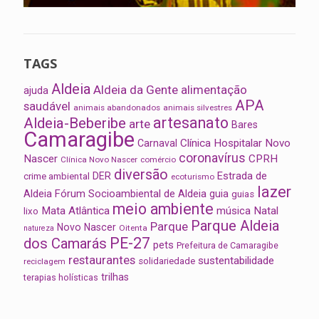
TAGS
Aldeia
Aldeia da Gente
alimentação
ajuda
APA
saudável
animais abandonados
animais silvestres
artesanato
Aldeia-Beberibe
arte
Bares
Camaragibe
Clínica Hospitalar Novo
Carnaval
coronavírus
Nascer
CPRH
Clínica Novo Nascer
comércio
diversão
Estrada de
DER
crime ambiental
ecoturismo
lazer
Aldeia
Fórum Socioambiental de Aldeia
guia
guias
meio ambiente
Mata Atlântica
música
Natal
lixo
Parque Aldeia
Parque
Novo Nascer
Oitenta
natureza
PE-27
dos Camarás
pets
Prefeitura de Camaragibe
restaurantes
sustentabilidade
solidariedade
reciclagem
trilhas
terapias holísticas