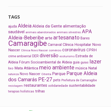
TAGS
Aldeia
Aldeia da Gente
alimentação
ajuda
APA
saudável
animais abandonados
animais silvestres
artesanato
Aldeia-Beberibe
arte
Bares
Camaragibe
Clínica Hospitalar Novo
Carnaval
coronavírus
Nascer
CPRH
Clínica Novo Nascer
comércio
diversão
Estrada de
DER
crime ambiental
ecoturismo
lazer
Aldeia
Fórum Socioambiental de Aldeia
guia
guias
meio ambiente
Mata Atlântica
música
Natal
lixo
Parque Aldeia
Parque
Novo Nascer
Oitenta
natureza
PE-27
dos Camarás
pets
Prefeitura de Camaragibe
restaurantes
sustentabilidade
solidariedade
reciclagem
trilhas
terapias holísticas