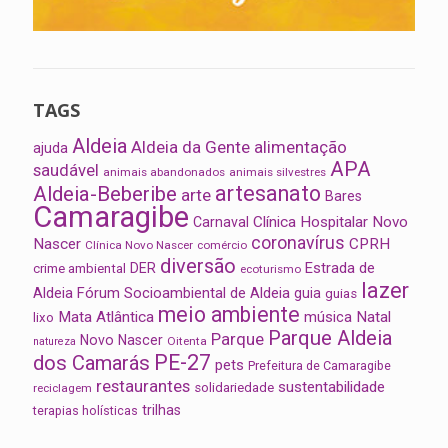
TAGS
Aldeia
Aldeia da Gente
alimentação
ajuda
APA
saudável
animais abandonados
animais silvestres
artesanato
Aldeia-Beberibe
arte
Bares
Camaragibe
Clínica Hospitalar Novo
Carnaval
coronavírus
Nascer
CPRH
Clínica Novo Nascer
comércio
diversão
Estrada de
DER
crime ambiental
ecoturismo
lazer
Aldeia
Fórum Socioambiental de Aldeia
guia
guias
meio ambiente
Mata Atlântica
música
Natal
lixo
Parque Aldeia
Parque
Novo Nascer
Oitenta
natureza
PE-27
dos Camarás
pets
Prefeitura de Camaragibe
restaurantes
sustentabilidade
solidariedade
reciclagem
trilhas
terapias holísticas