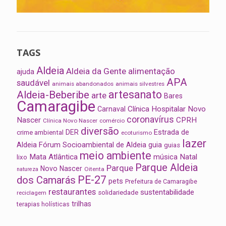
TAGS
Aldeia
Aldeia da Gente
alimentação
ajuda
APA
saudável
animais abandonados
animais silvestres
artesanato
Aldeia-Beberibe
arte
Bares
Camaragibe
Clínica Hospitalar Novo
Carnaval
coronavírus
Nascer
CPRH
Clínica Novo Nascer
comércio
diversão
Estrada de
DER
crime ambiental
ecoturismo
lazer
Aldeia
Fórum Socioambiental de Aldeia
guia
guias
meio ambiente
Mata Atlântica
música
Natal
lixo
Parque Aldeia
Parque
Novo Nascer
Oitenta
natureza
PE-27
dos Camarás
pets
Prefeitura de Camaragibe
restaurantes
sustentabilidade
solidariedade
reciclagem
trilhas
terapias holísticas