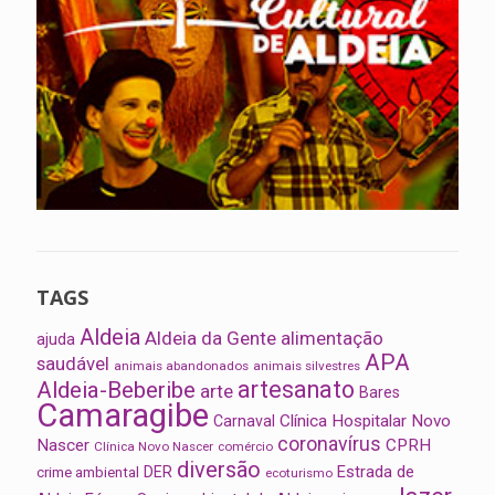
TAGS
Aldeia
Aldeia da Gente
alimentação
ajuda
APA
saudável
animais abandonados
animais silvestres
artesanato
Aldeia-Beberibe
arte
Bares
Camaragibe
Clínica Hospitalar Novo
Carnaval
coronavírus
Nascer
CPRH
Clínica Novo Nascer
comércio
diversão
Estrada de
DER
crime ambiental
ecoturismo