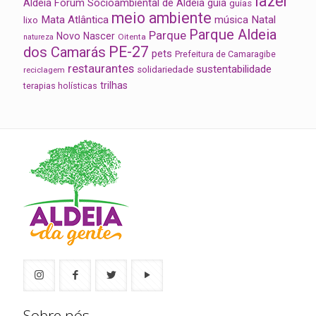
lazer
Aldeia
Fórum Socioambiental de Aldeia
guia
guias
meio ambiente
Mata Atlântica
música
Natal
lixo
Parque Aldeia
Parque
Novo Nascer
Oitenta
natureza
PE-27
dos Camarás
pets
Prefeitura de Camaragibe
restaurantes
sustentabilidade
solidariedade
reciclagem
trilhas
terapias holísticas
Sobre nós