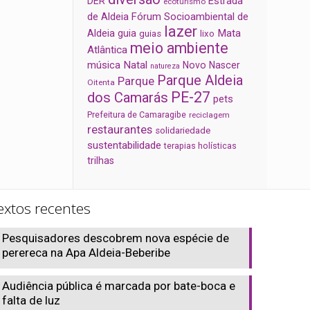
Estrada
DER
ecoturismo
de Aldeia
Fórum Socioambiental de
lazer
Aldeia
Mata
guia
guias
lixo
meio ambiente
Atlântica
música
Natal
Novo Nascer
natureza
Parque Aldeia
Parque
Oitenta
PE-27
dos Camarás
pets
Prefeitura de Camaragibe
reciclagem
restaurantes
solidariedade
sustentabilidade
terapias holísticas
trilhas
extos recentes
Pesquisadores descobrem nova espécie de
perereca na Apa Aldeia-Beberibe
Audiência pública é marcada por bate-boca e
falta de luz