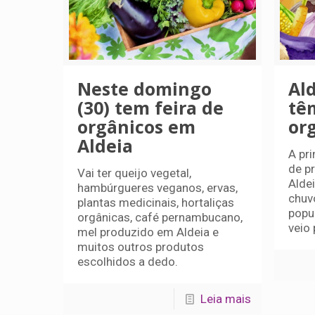
Neste domingo
Al
(30) tem feira de
tê
orgânicos em
or
Aldeia
A pri
de p
Vai ter queijo vegetal,
Alde
hambúrgueres veganos, ervas,
chuv
plantas medicinais, hortaliças
popul
orgânicas, café pernambucano,
veio 
mel produzido em Aldeia e
muitos outros produtos
escolhidos a dedo.
Leia mais