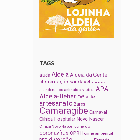
TAGS
Aldeia
Aldeia da Gente
ajuda
alimentação saudável
animais
APA
abandonados
animais silvestres
Aldeia-Beberibe
arte
artesanato
Bares
Camaragibe
Carnaval
Clínica Hospitalar Novo Nascer
Clínica Novo Nascer
comércio
coronavírus
CPRH
crime ambiental
diversão