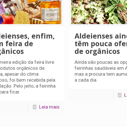
deienses, enfim,
Aldeienses ai
m feira de
têm pouca ofe
gânicos
de orgânicos
meira edição da feira livre
Ainda são poucas as op
rodutos orgânicos de
feirinhas saudáveis em A
ia, apesar do clima
mas a procura tem aum
oso, foi bem recebida pela
a cada dia.
ação. Pelo jeito, a feirinha
para ficar.
L
Leia mais