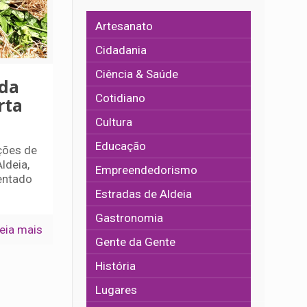
Artesanato
Cidadania
Ciência & Saúde
nda
Cotidiano
rta
Cultura
Educação
ções de
ldeia,
Empreendedorismo
entado
Estradas de Aldeia
Gastronomia
eia mais
Gente da Gente
História
Lugares