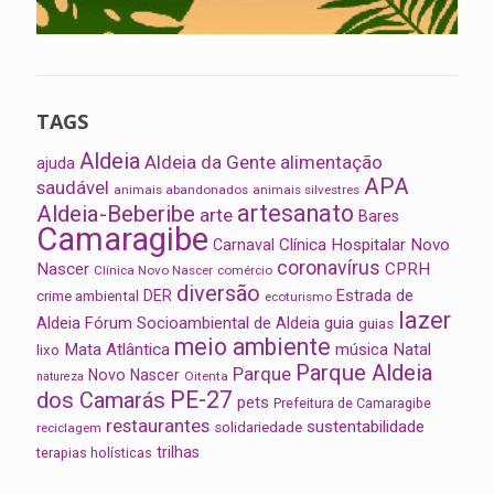
TAGS
Aldeia
Aldeia da Gente
alimentação
ajuda
APA
saudável
animais abandonados
animais silvestres
artesanato
Aldeia-Beberibe
arte
Bares
Camaragibe
Clínica Hospitalar Novo
Carnaval
coronavírus
Nascer
CPRH
Clínica Novo Nascer
comércio
diversão
Estrada de
DER
crime ambiental
ecoturismo
lazer
Aldeia
Fórum Socioambiental de Aldeia
guia
guias
meio ambiente
Mata Atlântica
música
Natal
lixo
Parque Aldeia
Parque
Novo Nascer
Oitenta
natureza
PE-27
dos Camarás
pets
Prefeitura de Camaragibe
restaurantes
sustentabilidade
solidariedade
reciclagem
trilhas
terapias holísticas