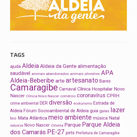
TAGS
Aldeia
Aldeia da Gente
alimentação
ajuda
APA
saudável
animais abandonados
animais silvestres
artesanato
Aldeia-Beberibe
arte
Bares
Camaragibe
Clínica Hospitalar Novo
Carnaval
coronavírus
Nascer
CPRH
Clínica Novo Nascer
comércio
diversão
Estrada de
DER
crime ambiental
ecoturismo
lazer
Aldeia
Fórum Socioambiental de Aldeia
guia
guias
meio ambiente
Mata Atlântica
música
Natal
lixo
Parque Aldeia
Parque
Novo Nascer
Oitenta
natureza
PE-27
dos Camarás
pets
Prefeitura de Camaragibe