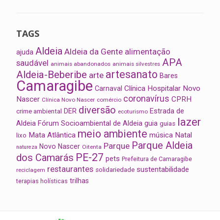
TAGS
Aldeia
Aldeia da Gente
alimentação
ajuda
APA
saudável
animais abandonados
animais silvestres
artesanato
Aldeia-Beberibe
arte
Bares
Camaragibe
Clínica Hospitalar Novo
Carnaval
coronavírus
Nascer
CPRH
Clínica Novo Nascer
comércio
diversão
Estrada de
DER
crime ambiental
ecoturismo
lazer
Aldeia
Fórum Socioambiental de Aldeia
guia
guias
meio ambiente
Mata Atlântica
música
Natal
lixo
Parque Aldeia
Parque
Novo Nascer
Oitenta
natureza
PE-27
dos Camarás
pets
Prefeitura de Camaragibe
restaurantes
sustentabilidade
solidariedade
reciclagem
trilhas
terapias holísticas