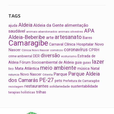
TAGS
Aldeia
Aldeia da Gente
alimentação
ajuda
APA
saudável
animais abandonados
animais silvestres
artesanato
Aldeia-Beberibe
arte
Bares
Camaragibe
Clínica Hospitalar Novo
Carnaval
coronavírus
Nascer
CPRH
Clínica Novo Nascer
comércio
diversão
Estrada de
DER
crime ambiental
ecoturismo
lazer
Aldeia
Fórum Socioambiental de Aldeia
guia
guias
meio ambiente
Mata Atlântica
música
Natal
lixo
Parque Aldeia
Parque
Novo Nascer
Oitenta
natureza
PE-27
dos Camarás
pets
Prefeitura de Camaragibe
restaurantes
sustentabilidade
solidariedade
reciclagem
trilhas
terapias holísticas