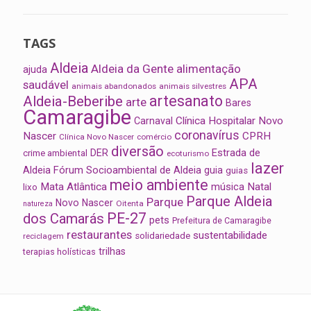
TAGS
Aldeia
Aldeia da Gente
alimentação
ajuda
APA
saudável
animais abandonados
animais silvestres
artesanato
Aldeia-Beberibe
arte
Bares
Camaragibe
Clínica Hospitalar Novo
Carnaval
coronavírus
Nascer
CPRH
Clínica Novo Nascer
comércio
diversão
Estrada de
DER
crime ambiental
ecoturismo
lazer
Aldeia
Fórum Socioambiental de Aldeia
guia
guias
meio ambiente
Mata Atlântica
música
Natal
lixo
Parque Aldeia
Parque
Novo Nascer
Oitenta
natureza
PE-27
dos Camarás
pets
Prefeitura de Camaragibe
restaurantes
sustentabilidade
solidariedade
reciclagem
trilhas
terapias holísticas