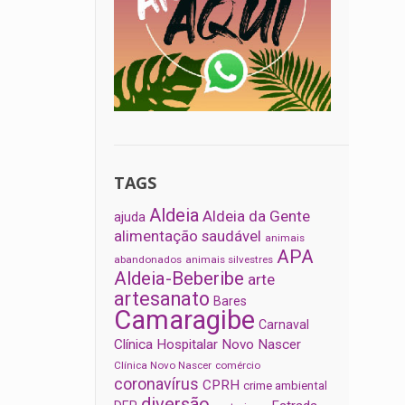
TAGS
Aldeia
Aldeia da Gente
ajuda
alimentação saudável
animais
APA
abandonados
animais silvestres
Aldeia-Beberibe
arte
artesanato
Bares
Camaragibe
Carnaval
Clínica Hospitalar Novo Nascer
Clínica Novo Nascer
comércio
coronavírus
CPRH
crime ambiental
diversão