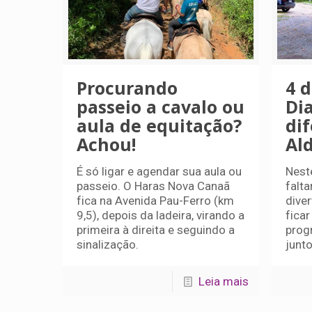
Procurando
4 
passeio a cavalo ou
Dia
aula de equitação?
di
Achou!
Al
É só ligar e agendar sua aula ou
Nest
passeio. O Haras Nova Canaã
falt
fica na Avenida Pau-Ferro (km
diver
9,5), depois da ladeira, virando a
fica
primeira à direita e seguindo a
progr
sinalização.
junto
Leia mais