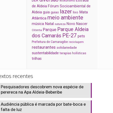
Estrada
DER
ecoturismo
de Aldeia
Fórum Socioambiental de
lazer
Aldeia
Mata
guia
guias
lixo
meio ambiente
Atlântica
música
Natal
Novo Nascer
natureza
Parque Aldeia
Parque
Oitenta
PE-27
dos Camarás
pets
Prefeitura de Camaragibe
reciclagem
restaurantes
solidariedade
sustentabilidade
terapias holísticas
trilhas
extos recentes
Pesquisadores descobrem nova espécie de
perereca na Apa Aldeia-Beberibe
Audiência pública é marcada por bate-boca e
falta de luz