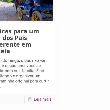
dicas para um
 dos Pais
ferente em
deia
e domingo, o que não vai
ar é opção para você se
tir com sua família. É só
r ligado e organizar um
aminha original para curtir
.
Leia mais