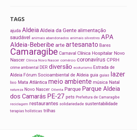
TAGS
Aldeia
Aldeia da Gente
alimentação
ajuda
APA
saudável
animais abandonados
animais silvestres
artesanato
Aldeia-Beberibe
arte
Bares
Camaragibe
Clínica Hospitalar Novo
Carnaval
coronavírus
Nascer
CPRH
Clínica Novo Nascer
comércio
diversão
Estrada de
DER
crime ambiental
ecoturismo
lazer
Aldeia
Fórum Socioambiental de Aldeia
guia
guias
meio ambiente
Mata Atlântica
música
Natal
lixo
Parque Aldeia
Parque
Novo Nascer
Oitenta
natureza
PE-27
dos Camarás
pets
Prefeitura de Camaragibe
restaurantes
sustentabilidade
solidariedade
reciclagem
trilhas
terapias holísticas