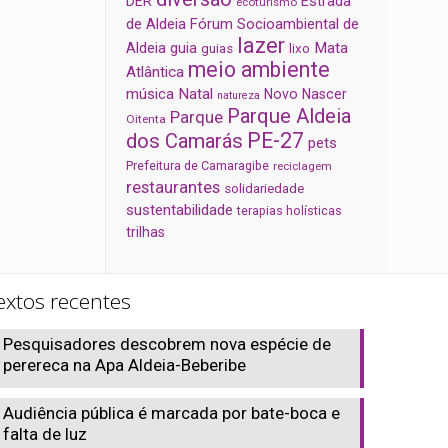
Estrada
DER
ecoturismo
de Aldeia
Fórum Socioambiental de
lazer
Aldeia
Mata
guia
guias
lixo
meio ambiente
Atlântica
música
Natal
Novo Nascer
natureza
Parque Aldeia
Parque
Oitenta
PE-27
dos Camarás
pets
Prefeitura de Camaragibe
reciclagem
restaurantes
solidariedade
sustentabilidade
terapias holísticas
trilhas
extos recentes
Pesquisadores descobrem nova espécie de
perereca na Apa Aldeia-Beberibe
Audiência pública é marcada por bate-boca e
falta de luz