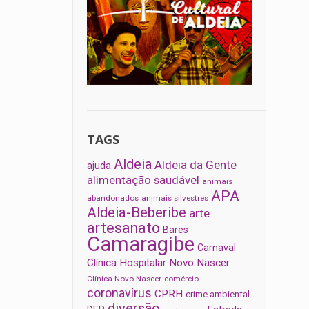
TAGS
Aldeia
Aldeia da Gente
ajuda
alimentação saudável
animais
APA
abandonados
animais silvestres
Aldeia-Beberibe
arte
artesanato
Bares
Camaragibe
Carnaval
Clínica Hospitalar Novo Nascer
Clínica Novo Nascer
comércio
coronavírus
CPRH
crime ambiental
diversão