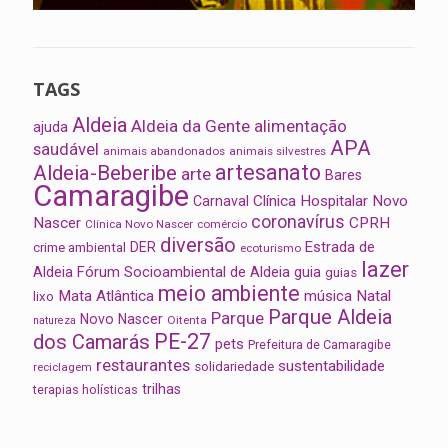
TAGS
Aldeia
Aldeia da Gente
alimentação
ajuda
APA
saudável
animais abandonados
animais silvestres
artesanato
Aldeia-Beberibe
arte
Bares
Camaragibe
Clínica Hospitalar Novo
Carnaval
coronavírus
Nascer
CPRH
Clínica Novo Nascer
comércio
diversão
Estrada de
DER
crime ambiental
ecoturismo
lazer
Aldeia
Fórum Socioambiental de Aldeia
guia
guias
meio ambiente
Mata Atlântica
música
Natal
lixo
Parque Aldeia
Parque
Novo Nascer
Oitenta
natureza
PE-27
dos Camarás
pets
Prefeitura de Camaragibe
restaurantes
sustentabilidade
solidariedade
reciclagem
trilhas
terapias holísticas