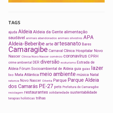
TAGS
Aldeia
Aldeia da Gente
alimentação
ajuda
APA
saudável
animais abandonados
animais silvestres
artesanato
Aldeia-Beberibe
arte
Bares
Camaragibe
Clínica Hospitalar Novo
Carnaval
coronavírus
Nascer
CPRH
Clínica Novo Nascer
comércio
diversão
Estrada de
DER
crime ambiental
ecoturismo
lazer
Aldeia
Fórum Socioambiental de Aldeia
guia
guias
meio ambiente
Mata Atlântica
música
Natal
lixo
Parque Aldeia
Parque
Novo Nascer
Oitenta
natureza
PE-27
dos Camarás
pets
Prefeitura de Camaragibe
restaurantes
sustentabilidade
solidariedade
reciclagem
trilhas
terapias holísticas