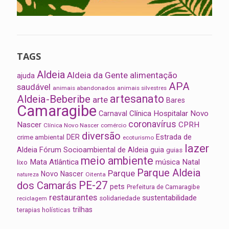
TAGS
Aldeia
Aldeia da Gente
alimentação
ajuda
APA
saudável
animais abandonados
animais silvestres
artesanato
Aldeia-Beberibe
arte
Bares
Camaragibe
Clínica Hospitalar Novo
Carnaval
coronavírus
Nascer
CPRH
Clínica Novo Nascer
comércio
diversão
Estrada de
DER
crime ambiental
ecoturismo
lazer
Aldeia
Fórum Socioambiental de Aldeia
guia
guias
meio ambiente
Mata Atlântica
música
Natal
lixo
Parque Aldeia
Parque
Novo Nascer
Oitenta
natureza
PE-27
dos Camarás
pets
Prefeitura de Camaragibe
restaurantes
sustentabilidade
solidariedade
reciclagem
trilhas
terapias holísticas