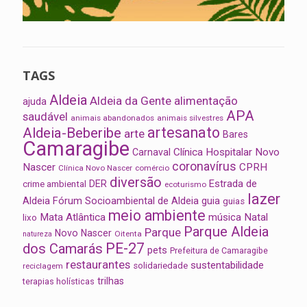
TAGS
Aldeia
Aldeia da Gente
alimentação
ajuda
APA
saudável
animais abandonados
animais silvestres
artesanato
Aldeia-Beberibe
arte
Bares
Camaragibe
Clínica Hospitalar Novo
Carnaval
coronavírus
Nascer
CPRH
Clínica Novo Nascer
comércio
diversão
Estrada de
DER
crime ambiental
ecoturismo
lazer
Aldeia
Fórum Socioambiental de Aldeia
guia
guias
meio ambiente
Mata Atlântica
música
Natal
lixo
Parque Aldeia
Parque
Novo Nascer
Oitenta
natureza
PE-27
dos Camarás
pets
Prefeitura de Camaragibe
restaurantes
sustentabilidade
solidariedade
reciclagem
trilhas
terapias holísticas