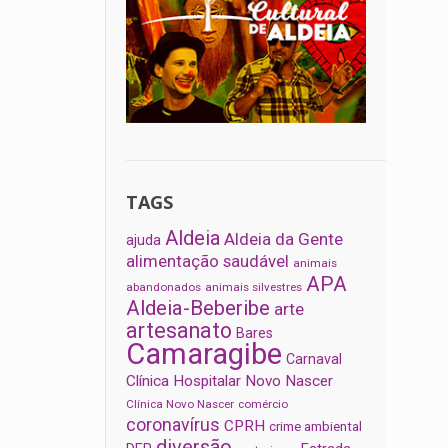
TAGS
Aldeia
Aldeia da Gente
ajuda
alimentação saudável
animais
APA
abandonados
animais silvestres
Aldeia-Beberibe
arte
artesanato
Bares
Camaragibe
Carnaval
Clínica Hospitalar Novo Nascer
Clínica Novo Nascer
comércio
coronavírus
CPRH
crime ambiental
diversão