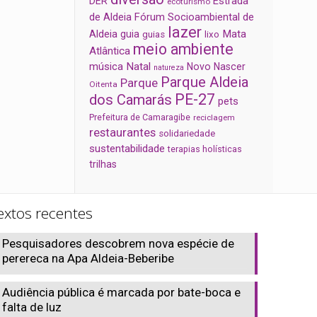
Estrada
DER
ecoturismo
de Aldeia
Fórum Socioambiental de
lazer
Aldeia
Mata
guia
guias
lixo
meio ambiente
Atlântica
música
Natal
Novo Nascer
natureza
Parque Aldeia
Parque
Oitenta
PE-27
dos Camarás
pets
Prefeitura de Camaragibe
reciclagem
restaurantes
solidariedade
sustentabilidade
terapias holísticas
trilhas
extos recentes
Pesquisadores descobrem nova espécie de
perereca na Apa Aldeia-Beberibe
Audiência pública é marcada por bate-boca e
falta de luz