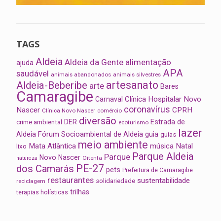
TAGS
Aldeia
Aldeia da Gente
alimentação
ajuda
APA
saudável
animais abandonados
animais silvestres
artesanato
Aldeia-Beberibe
arte
Bares
Camaragibe
Clínica Hospitalar Novo
Carnaval
coronavírus
Nascer
CPRH
Clínica Novo Nascer
comércio
diversão
Estrada de
DER
crime ambiental
ecoturismo
lazer
Aldeia
Fórum Socioambiental de Aldeia
guia
guias
meio ambiente
Mata Atlântica
música
Natal
lixo
Parque Aldeia
Parque
Novo Nascer
Oitenta
natureza
PE-27
dos Camarás
pets
Prefeitura de Camaragibe
restaurantes
sustentabilidade
solidariedade
reciclagem
trilhas
terapias holísticas