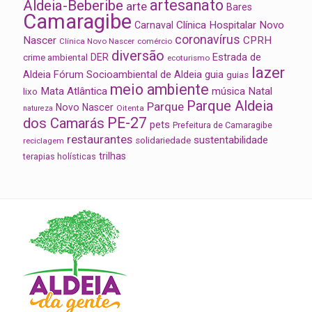
artesanato
Aldeia-Beberibe
arte
Bares
Camaragibe
Clínica Hospitalar Novo
Carnaval
coronavírus
Nascer
CPRH
Clínica Novo Nascer
comércio
diversão
Estrada de
DER
crime ambiental
ecoturismo
lazer
Aldeia
Fórum Socioambiental de Aldeia
guia
guias
meio ambiente
Mata Atlântica
música
Natal
lixo
Parque Aldeia
Parque
Novo Nascer
Oitenta
natureza
PE-27
dos Camarás
pets
Prefeitura de Camaragibe
restaurantes
sustentabilidade
solidariedade
reciclagem
trilhas
terapias holísticas