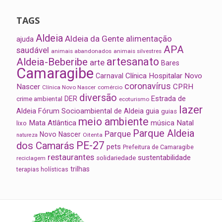
TAGS
Aldeia
Aldeia da Gente
alimentação
ajuda
APA
saudável
animais abandonados
animais silvestres
artesanato
Aldeia-Beberibe
arte
Bares
Camaragibe
Clínica Hospitalar Novo
Carnaval
coronavírus
Nascer
CPRH
Clínica Novo Nascer
comércio
diversão
Estrada de
DER
crime ambiental
ecoturismo
lazer
Aldeia
Fórum Socioambiental de Aldeia
guia
guias
meio ambiente
Mata Atlântica
música
Natal
lixo
Parque Aldeia
Parque
Novo Nascer
Oitenta
natureza
PE-27
dos Camarás
pets
Prefeitura de Camaragibe
restaurantes
sustentabilidade
solidariedade
reciclagem
trilhas
terapias holísticas