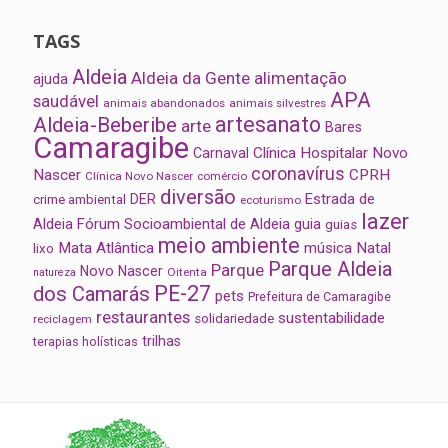
TAGS
Aldeia
Aldeia da Gente
alimentação
ajuda
APA
saudável
animais abandonados
animais silvestres
artesanato
Aldeia-Beberibe
arte
Bares
Camaragibe
Clínica Hospitalar Novo
Carnaval
coronavírus
Nascer
CPRH
Clínica Novo Nascer
comércio
diversão
Estrada de
DER
crime ambiental
ecoturismo
lazer
Aldeia
Fórum Socioambiental de Aldeia
guia
guias
meio ambiente
Mata Atlântica
música
Natal
lixo
Parque Aldeia
Parque
Novo Nascer
Oitenta
natureza
PE-27
dos Camarás
pets
Prefeitura de Camaragibe
restaurantes
sustentabilidade
solidariedade
reciclagem
trilhas
terapias holísticas