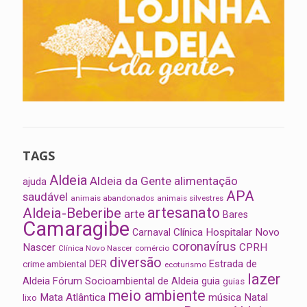
TAGS
Aldeia
Aldeia da Gente
alimentação
ajuda
APA
saudável
animais abandonados
animais silvestres
artesanato
Aldeia-Beberibe
arte
Bares
Camaragibe
Clínica Hospitalar Novo
Carnaval
coronavírus
Nascer
CPRH
Clínica Novo Nascer
comércio
diversão
Estrada de
DER
crime ambiental
ecoturismo
lazer
Aldeia
Fórum Socioambiental de Aldeia
guia
guias
meio ambiente
Mata Atlântica
música
Natal
lixo