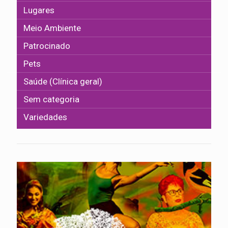
Lugares
Meio Ambiente
Patrocinado
Pets
Saúde (Clínica geral)
Sem categoria
Variedades