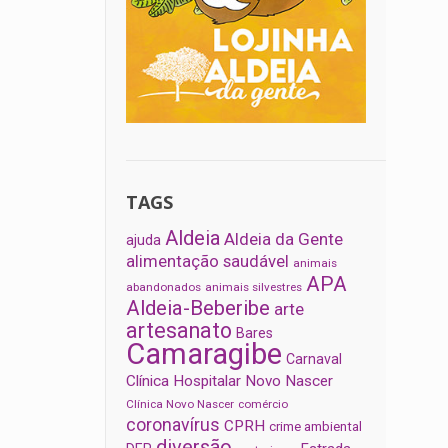
TAGS
Aldeia
Aldeia da Gente
ajuda
alimentação saudável
animais
APA
abandonados
animais silvestres
Aldeia-Beberibe
arte
artesanato
Bares
Camaragibe
Carnaval
Clínica Hospitalar Novo Nascer
Clínica Novo Nascer
comércio
coronavírus
CPRH
crime ambiental
diversão