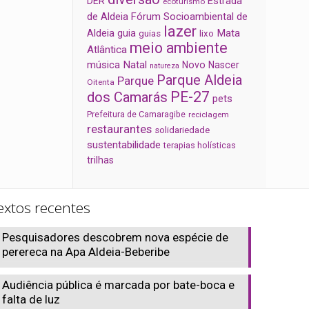
Estrada
DER
ecoturismo
de Aldeia
Fórum Socioambiental de
lazer
Aldeia
Mata
guia
guias
lixo
meio ambiente
Atlântica
música
Natal
Novo Nascer
natureza
Parque Aldeia
Parque
Oitenta
PE-27
dos Camarás
pets
Prefeitura de Camaragibe
reciclagem
restaurantes
solidariedade
sustentabilidade
terapias holísticas
trilhas
extos recentes
Pesquisadores descobrem nova espécie de
perereca na Apa Aldeia-Beberibe
Audiência pública é marcada por bate-boca e
falta de luz