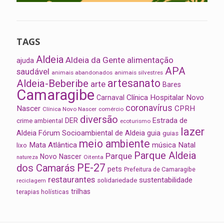
TAGS
Aldeia
Aldeia da Gente
alimentação
ajuda
APA
saudável
animais abandonados
animais silvestres
artesanato
Aldeia-Beberibe
arte
Bares
Camaragibe
Clínica Hospitalar Novo
Carnaval
coronavírus
Nascer
CPRH
Clínica Novo Nascer
comércio
diversão
Estrada de
DER
crime ambiental
ecoturismo
lazer
Aldeia
Fórum Socioambiental de Aldeia
guia
guias
meio ambiente
Mata Atlântica
música
Natal
lixo
Parque Aldeia
Parque
Novo Nascer
Oitenta
natureza
PE-27
dos Camarás
pets
Prefeitura de Camaragibe
restaurantes
sustentabilidade
solidariedade
reciclagem
trilhas
terapias holísticas