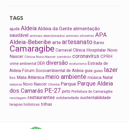
TAGS
Aldeia
Aldeia da Gente
alimentação
ajuda
APA
saudável
animais abandonados
animais silvestres
artesanato
Aldeia-Beberibe
arte
Bares
Camaragibe
Clínica Hospitalar Novo
Carnaval
coronavírus
Nascer
CPRH
Clínica Novo Nascer
comércio
diversão
Estrada de
DER
crime ambiental
ecoturismo
lazer
Aldeia
Fórum Socioambiental de Aldeia
guia
guias
meio ambiente
Mata Atlântica
música
Natal
lixo
Parque Aldeia
Parque
Novo Nascer
Oitenta
natureza
PE-27
dos Camarás
pets
Prefeitura de Camaragibe
restaurantes
sustentabilidade
solidariedade
reciclagem
trilhas
terapias holísticas