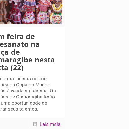
m feira de
tesanato na
aça de
maragibe nesta
ta (22)
sórios juninos ou com
tica da Copa do Mundo
ão à venda na feirinha. Os
sãos de Camaragibe terão
 uma oportunidade de
rar seus talentos.
Leia mais