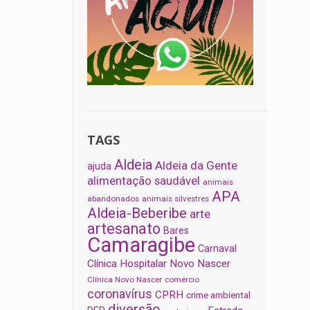
TAGS
Aldeia
Aldeia da Gente
ajuda
alimentação saudável
animais
APA
abandonados
animais silvestres
Aldeia-Beberibe
arte
artesanato
Bares
Camaragibe
Carnaval
Clínica Hospitalar Novo Nascer
Clínica Novo Nascer
comércio
coronavírus
CPRH
crime ambiental
diversão