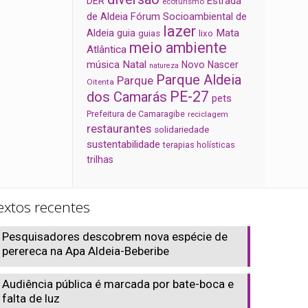
Estrada
DER
ecoturismo
de Aldeia
Fórum Socioambiental de
lazer
Aldeia
Mata
guia
guias
lixo
meio ambiente
Atlântica
música
Natal
Novo Nascer
natureza
Parque Aldeia
Parque
Oitenta
PE-27
dos Camarás
pets
Prefeitura de Camaragibe
reciclagem
restaurantes
solidariedade
sustentabilidade
terapias holísticas
trilhas
extos recentes
Pesquisadores descobrem nova espécie de
perereca na Apa Aldeia-Beberibe
Audiência pública é marcada por bate-boca e
falta de luz