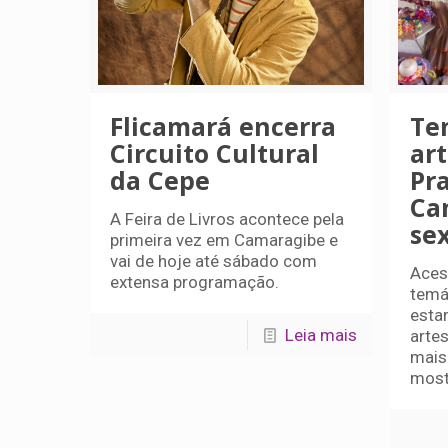
Flicamará encerra
Te
Circuito Cultural
ar
da Cepe
Pr
Ca
A Feira de Livros acontece pela
sex
primeira vez em Camaragibe e
vai de hoje até sábado com
Aces
extensa programação.
temá
estar
Leia mais
arte
mais
most