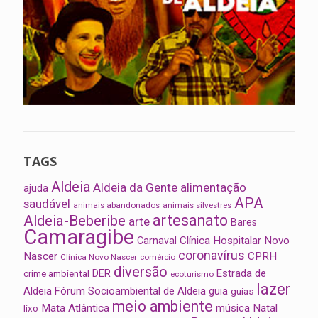
TAGS
Aldeia
Aldeia da Gente
alimentação
ajuda
APA
saudável
animais abandonados
animais silvestres
artesanato
Aldeia-Beberibe
arte
Bares
Camaragibe
Clínica Hospitalar Novo
Carnaval
coronavírus
Nascer
CPRH
Clínica Novo Nascer
comércio
diversão
Estrada de
DER
crime ambiental
ecoturismo
lazer
Aldeia
Fórum Socioambiental de Aldeia
guia
guias
meio ambiente
Mata Atlântica
música
Natal
lixo