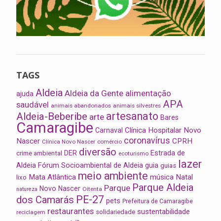
TAGS
Aldeia
Aldeia da Gente
alimentação
ajuda
APA
saudável
animais abandonados
animais silvestres
artesanato
Aldeia-Beberibe
arte
Bares
Camaragibe
Clínica Hospitalar Novo
Carnaval
coronavírus
Nascer
CPRH
Clínica Novo Nascer
comércio
diversão
Estrada de
DER
crime ambiental
ecoturismo
lazer
Aldeia
Fórum Socioambiental de Aldeia
guia
guias
meio ambiente
Mata Atlântica
música
Natal
lixo
Parque Aldeia
Parque
Novo Nascer
Oitenta
natureza
PE-27
dos Camarás
pets
Prefeitura de Camaragibe
restaurantes
sustentabilidade
solidariedade
reciclagem