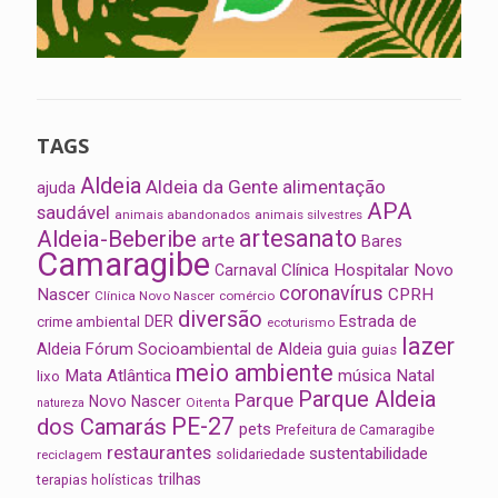
TAGS
Aldeia
Aldeia da Gente
alimentação
ajuda
APA
saudável
animais abandonados
animais silvestres
artesanato
Aldeia-Beberibe
arte
Bares
Camaragibe
Clínica Hospitalar Novo
Carnaval
coronavírus
Nascer
CPRH
Clínica Novo Nascer
comércio
diversão
Estrada de
DER
crime ambiental
ecoturismo
lazer
Aldeia
Fórum Socioambiental de Aldeia
guia
guias
meio ambiente
Mata Atlântica
música
Natal
lixo
Parque Aldeia
Parque
Novo Nascer
Oitenta
natureza
PE-27
dos Camarás
pets
Prefeitura de Camaragibe
restaurantes
sustentabilidade
solidariedade
reciclagem
trilhas
terapias holísticas