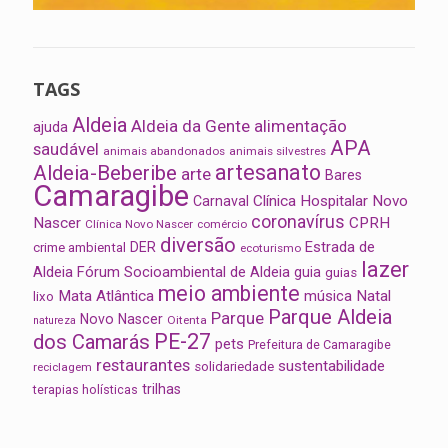
TAGS
Aldeia
Aldeia da Gente
alimentação
ajuda
APA
saudável
animais abandonados
animais silvestres
artesanato
Aldeia-Beberibe
arte
Bares
Camaragibe
Clínica Hospitalar Novo
Carnaval
coronavírus
Nascer
CPRH
Clínica Novo Nascer
comércio
diversão
Estrada de
DER
crime ambiental
ecoturismo
lazer
Aldeia
Fórum Socioambiental de Aldeia
guia
guias
meio ambiente
Mata Atlântica
música
Natal
lixo
Parque Aldeia
Parque
Novo Nascer
Oitenta
natureza
PE-27
dos Camarás
pets
Prefeitura de Camaragibe
restaurantes
sustentabilidade
solidariedade
reciclagem
trilhas
terapias holísticas