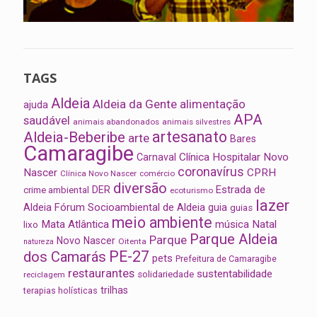
TAGS
Aldeia
Aldeia da Gente
alimentação
ajuda
APA
saudável
animais abandonados
animais silvestres
artesanato
Aldeia-Beberibe
arte
Bares
Camaragibe
Clínica Hospitalar Novo
Carnaval
coronavírus
Nascer
CPRH
Clínica Novo Nascer
comércio
diversão
Estrada de
DER
crime ambiental
ecoturismo
lazer
Aldeia
Fórum Socioambiental de Aldeia
guia
guias
meio ambiente
Mata Atlântica
música
Natal
lixo
Parque Aldeia
Parque
Novo Nascer
Oitenta
natureza
PE-27
dos Camarás
pets
Prefeitura de Camaragibe
restaurantes
sustentabilidade
solidariedade
reciclagem
trilhas
terapias holísticas